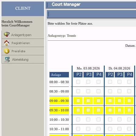
Herzlich Willkommen
Bitte wählen Sie freie Plätze aus.
beim CourtManager
Anlagentyp: Tennis
Datum 
Mo. 03.08.2026
Di. 04.08.2026
P2
P3
P4
P2
P3
P4
Anlage
08:00 - 08:30
08:30 - 09:00
09:00 - 09:30
09:30 - 10:00
10:00 - 10:30
10:30 - 11:00