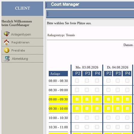
Herzlich Willkommen
Bitte wählen Sie freie Plätze aus.
beim CourtManager
Anlagentyp: Tennis
Datum 
Mo. 03.08.2026
Di. 04.08.2026
P2
P3
P4
P2
P3
P4
Anlage
08:00 - 08:30
08:30 - 09:00
09:00 - 09:30
09:30 - 10:00
10:00 - 10:30
10:30 - 11:00