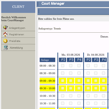
Herzlich Willkommen
Bitte wählen Sie freie Plätze aus.
beim CourtManager
Anlagentyp: Tennis
Datum 
Mo. 03.08.2026
Di. 04.08.2026
P2
P3
P4
P2
P3
P4
Anlage
08:00 - 08:30
08:30 - 09:00
09:00 - 09:30
09:30 - 10:00
10:00 - 10:30
10:30 - 11:00