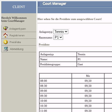
Herzlich Willkommen
Hier sehen Sie die Preisliste zum ausgewählten Court!
beim CourtManager
Anlagentyp
Raumname:
Preisliste
Anlagentyp
Tennis
Name:
P1
Preislistengruppe:
Gast
Mo
08:00
09,50
08:30
09,50
09:00
09,50
09:30
09,50
10:00
09,50
10:30
09,50
11:00
09,50