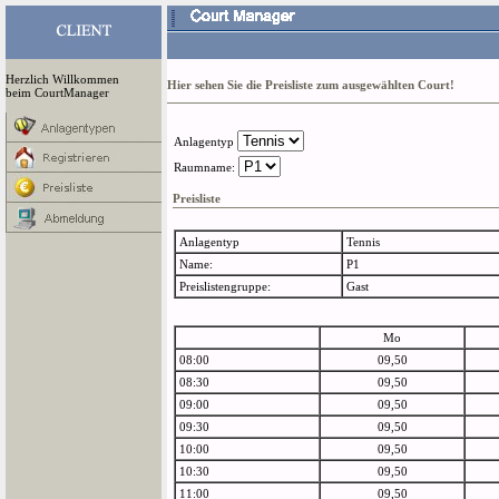
Herzlich Willkommen
Hier sehen Sie die Preisliste zum ausgewählten Court!
beim CourtManager
Anlagentyp
Raumname:
Preisliste
Anlagentyp
Tennis
Name:
P1
Preislistengruppe:
Gast
Mo
08:00
09,50
08:30
09,50
09:00
09,50
09:30
09,50
10:00
09,50
10:30
09,50
11:00
09,50