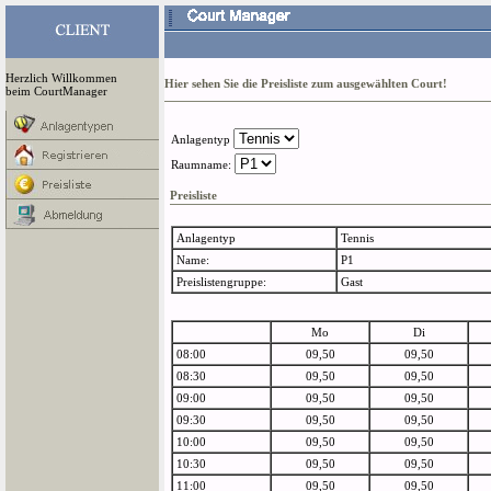
Herzlich Willkommen
Hier sehen Sie die Preisliste zum ausgewählten Court!
beim CourtManager
Anlagentyp
Raumname:
Preisliste
Anlagentyp
Tennis
Name:
P1
Preislistengruppe:
Gast
Mo
Di
08:00
09,50
09,50
08:30
09,50
09,50
09:00
09,50
09,50
09:30
09,50
09,50
10:00
09,50
09,50
10:30
09,50
09,50
11:00
09,50
09,50