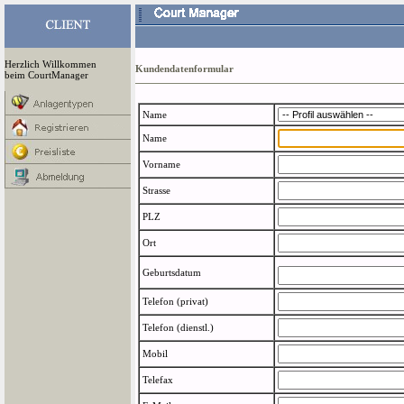
Herzlich Willkommen
Kundendatenformular
beim CourtManager
Name
Name
Vorname
Strasse
PLZ
Ort
Geburtsdatum
Telefon (privat)
Telefon (dienstl.)
Mobil
Telefax