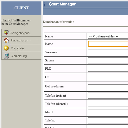
Herzlich Willkommen
Kundendatenformular
beim CourtManager
Name
Name
Vorname
Strasse
PLZ
Ort
Geburtsdatum
Telefon (privat)
Telefon (dienstl.)
Mobil
Telefax