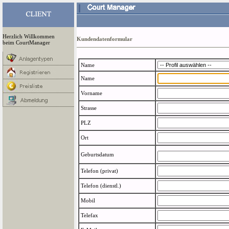
Herzlich Willkommen
Kundendatenformular
beim CourtManager
Name
Name
Vorname
Strasse
PLZ
Ort
Geburtsdatum
Telefon (privat)
Telefon (dienstl.)
Mobil
Telefax