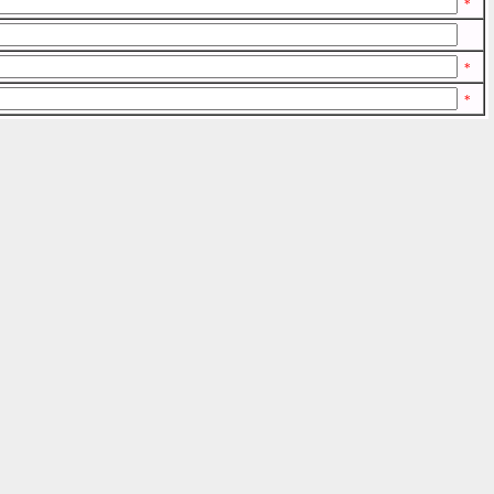
*
*
*