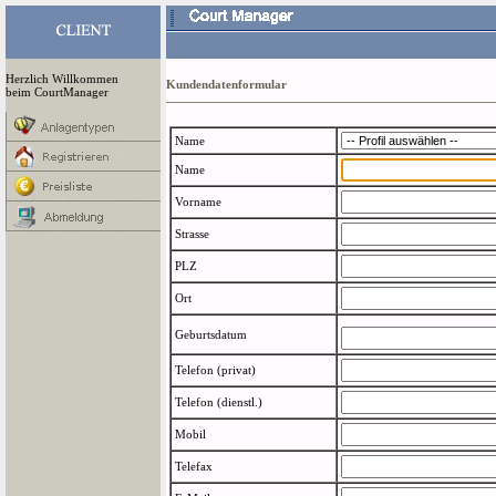
Herzlich Willkommen
Kundendatenformular
beim CourtManager
Name
Name
Vorname
Strasse
PLZ
Ort
Geburtsdatum
Telefon (privat)
Telefon (dienstl.)
Mobil
Telefax